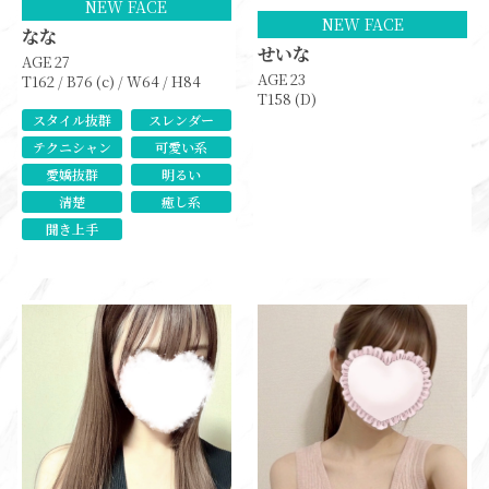
NEW FACE
NEW FACE
なな
せいな
AGE 27
AGE 23
T162 / B76 (c) / W64 / H84
T158 (D)
スタイル抜群
スレンダー
テクニシャン
可愛い系
愛嬌抜群
明るい
清楚
癒し系
聞き上手