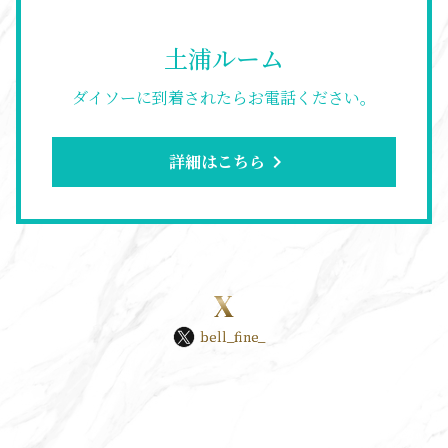
土浦ルーム
ダイソーに到着されたらお電話ください。
詳細はこちら
chevron_right
X
bell_fine_