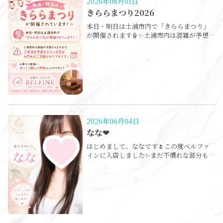
2026年08月01日
きららまつり2026
本日・明日は土浦市内で「きららまつり」
が開催されます🏮✨土浦市内は混雑が予想
されますので、ご来店を予定されている方
はお早めのご予約がおすすめです📅✨お祭
りの前後に、ゆっくり癒しの時間はいかが
ですか？🌿皆さまのご予約・ご来店を心よ
りお待ちしております💐📍土浦メンズエス
テBELFINE（ベルファイン）
2026年06月04日
なな❤︎
はじめまして、ななです🌷この度ベルファ
インに入店しました✨まだ不慣れな部分も
ありますが、お客様に「来てよかった」と
思っていただけるよう、心を込めて施術い
たします。ゆったりとした癒しの時間を過
ごしていただけるよう、優しく丁寧な接客
を心掛けています🍀お仕事でお疲れの方、
癒しが欲しい方、ぜひお気軽にお越しくだ
さい😊皆様とお会いできるのを楽しみにし