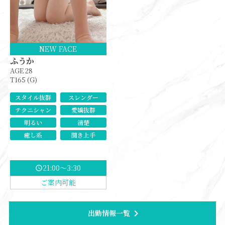
NEW FACE
ふうか
AGE 28
T165 (G)
スタイル抜群
スレンダー
テクニシャン
愛嬌抜群
明るい
清楚
癒し系
聞き上手
21:00～3:30
schedule
ご案内可能
chevron_right
出勤情報一覧