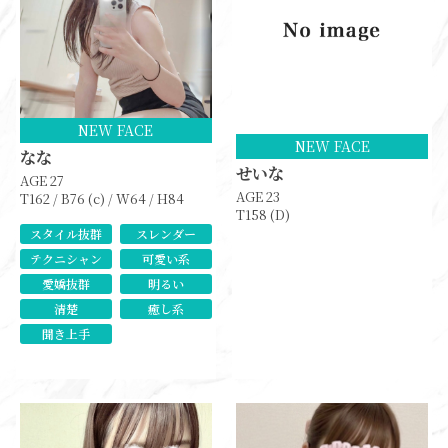
NEW FACE
NEW FACE
なな
せいな
AGE 27
AGE 23
T162 / B76 (c) / W64 / H84
T158 (D)
スタイル抜群
スレンダー
テクニシャン
可愛い系
愛嬌抜群
明るい
清楚
癒し系
聞き上手