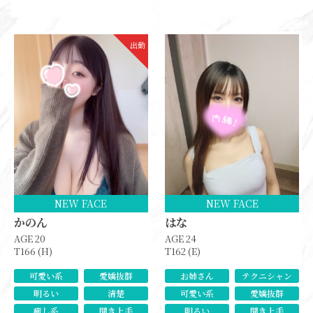
出勤
NEW FACE
NEW FACE
かのん
はな
AGE 20
AGE 24
T166 (H)
T162 (E)
可愛い系
愛嬌抜群
お姉さん
テクニシャン
明るい
清楚
可愛い系
愛嬌抜群
癒し系
聞き上手
明るい
聞き上手