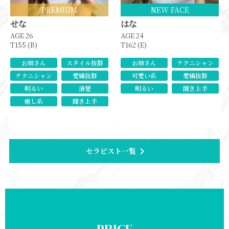
PREMIUM
NEW FACE
せな
はな
AGE 26
AGE 24
T155 (B)
T162 (E)
お姉さん
スタイル抜群
お姉さん
テクニシャン
テクニシャン
愛嬌抜群
可愛い系
愛嬌抜群
明るい
清楚
明るい
聞き上手
癒し系
聞き上手
chevron_right
セラピスト一覧