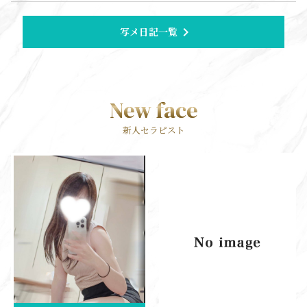
ております💕ベルファイン新人セラピスト
なな🌸
chevron_right
写メ日記一覧
New face
新人セラピスト