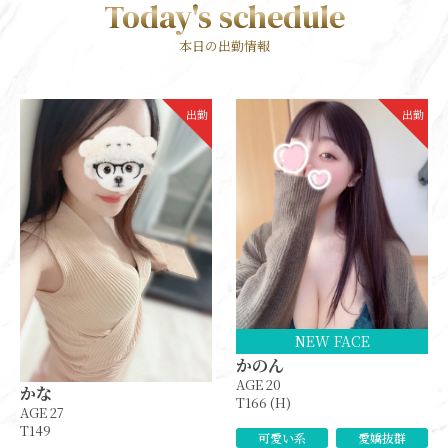
Today's schedule
本日の出勤情報
出勤
出勤
NEW FACE
かのん
AGE 20
かな
T166 (H)
AGE 27
T149
可愛い系
愛嬌抜群