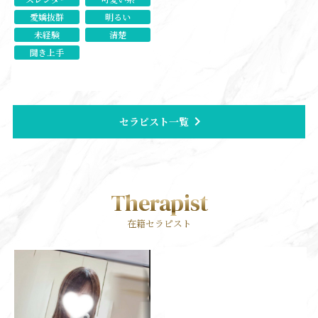
愛嬌抜群
明るい
未経験
清楚
聞き上手
chevron_right
セラピスト一覧
Therapist
在籍セラピスト