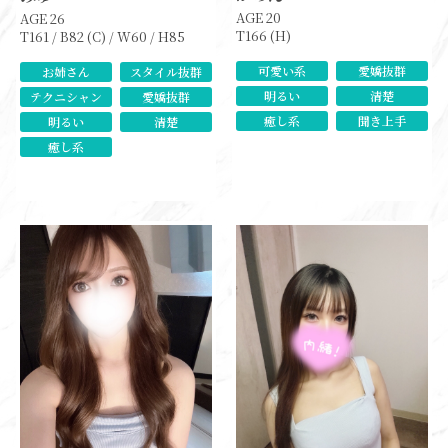
AGE 20
AGE 26
T166 (H)
T161 / B82 (C) / W60 / H85
可愛い系
愛嬌抜群
お姉さん
スタイル抜群
明るい
清楚
テクニシャン
愛嬌抜群
癒し系
聞き上手
明るい
清楚
癒し系