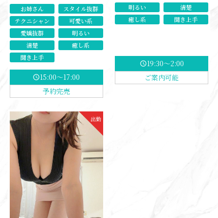
明るい
清楚
お姉さん
スタイル抜群
癒し系
聞き上手
テクニシャン
可愛い系
愛嬌抜群
明るい
清楚
癒し系
聞き上手
19:30～2:00
schedule
15:00～17:00
ご案内可能
schedule
予約完売
出勤