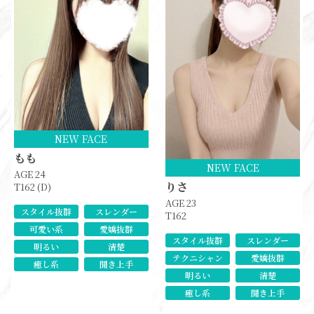
NEW FACE
もも
NEW FACE
AGE 24
りさ
T162 (D)
AGE 23
スタイル抜群
スレンダー
T162
可愛い系
愛嬌抜群
スタイル抜群
スレンダー
明るい
清楚
テクニシャン
愛嬌抜群
癒し系
聞き上手
明るい
清楚
癒し系
聞き上手