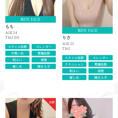
NEW FACE
もも
NEW FACE
AGE 24
りさ
T162 (D)
AGE 23
スタイル抜群
スレンダー
T162
可愛い系
愛嬌抜群
スタイル抜群
スレンダー
明るい
清楚
テクニシャン
愛嬌抜群
癒し系
聞き上手
明るい
清楚
癒し系
聞き上手
出勤