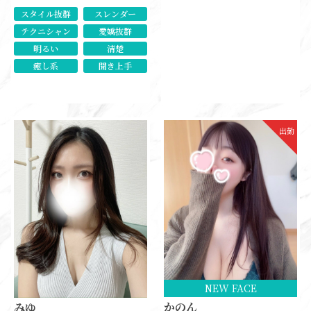
スタイル抜群
スレンダー
テクニシャン
愛嬌抜群
明るい
清楚
癒し系
聞き上手
出勤
NEW FACE
かのん
みゆ