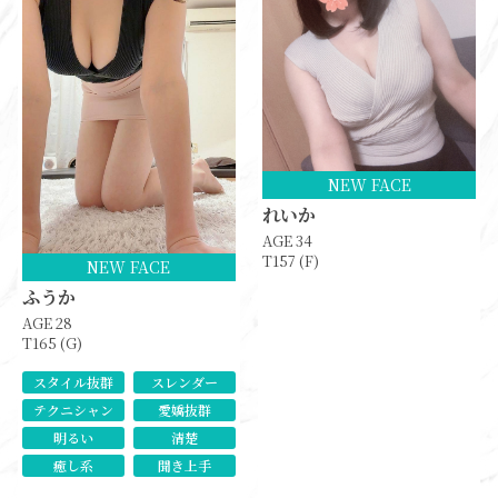
NEW FACE
れいか
AGE 34
T157 (F)
NEW FACE
ふうか
AGE 28
T165 (G)
スタイル抜群
スレンダー
テクニシャン
愛嬌抜群
明るい
清楚
癒し系
聞き上手