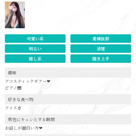
可愛い系
愛嬌抜群
明るい
清楚
癒し系
聞き上手
趣味
アコスティックギアー❤︎
ピアノ🎹
好きな食べ物
アイス🍨
男性にキュンとする瞬間
お話しが面白い方❤︎